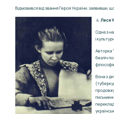
Відмовився від звання Героя України, заявивши, щ
4.
Леся У
Одна з н
і культур
Авторка "
безліч п
філософі
Вона з д
(туберкул
продовжу
письменн
переклад
українськ