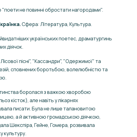
о "поети не повинні обростати нагородами".
країнка.
Сфера: Література, Культура.
айвидатніших українських поетес, драматургинь
них діячок.
Лісової пісні", "Кассандри", "Одержимої" та
оезій, сповнених боротьбою, волелюбністю та
єю.
итинства боролася з важкою хворобою
ьоз кісток), але навіть у лікарнях
вала писати. Була не лише талановитою
ицею, а й активною громадською діячкою,
ала Шекспіра, Гейне, Гомера, розвивала
у культуру.