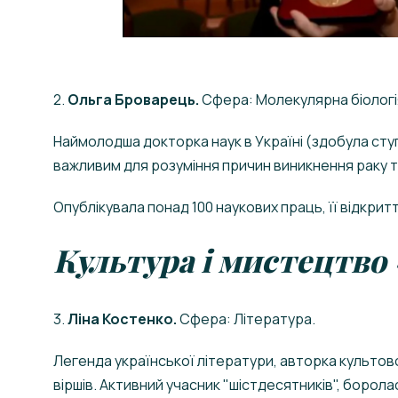
2.
Ольга Броварець.
Сфера: Молекулярна біологія
Наймолодша докторка наук в Україні (здобула ступі
важливим для розуміння причин виникнення раку т
Опублікувала понад 100 наукових праць, її відкри
Культура і мистецтво 
3.
Ліна Костенко.
Сфера: Література.
Легенда української літератури, авторка культово
віршів. Активний учасник "шістдесятників", борола