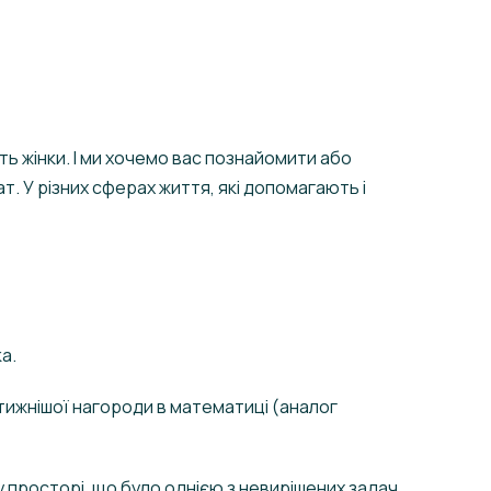
ть жінки. І ми хочемо вас познайомити або
т. У різних сферах життя, які допомагають і
ка.
стижнішої нагороди в математиці (аналог
просторі, що було однією з невирішених задач