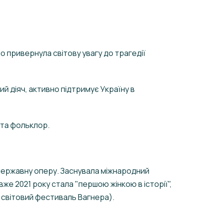
 привернула світову увагу до трагедії
й діяч, активно підтримує Україну в
у та фольклор.
державну оперу. Заснувала міжнародний
 вже 2021 року стала "першою жінкою в історії",
й світовий фестиваль Вагнера).