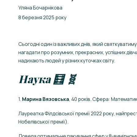
Уляна Бочарнікова
8 березня 2025 року
Сьогодні один із важливих днів, який святкуватиму
нагадати про розумних, прекрасних, успішних дівча
надихають людей у різних куточках світу.
Наука 🧮 🧬
1.
Марина Вязовська
, 40 років. Сфера: Математи
Лауреатка Філдсівської премії 2022 року, найпре
Нобелівської премії).
Довела оптимальне пакування сфер у 8-вимірному 