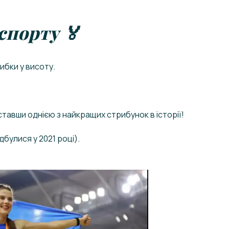
спорту 🏅
ибки у висоту.
ставши однією з найкращих стрибунок в історії!
дбулися у 2021 році).