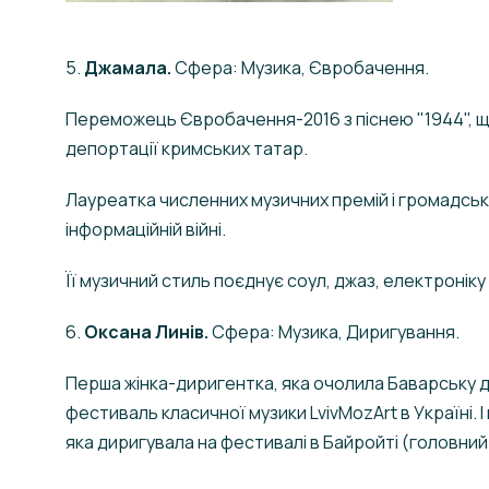
5.
Джамала.
Сфера: Музика, Євробачення.
Переможець Євробачення-2016 з піснею "1944", що
депортації кримських татар.
Лауреатка численних музичних премій і громадськи
інформаційній війні.
Її музичний стиль поєднує соул, джаз, електронік
6.
Оксана Линів.
Сфера: Музика, Диригування.
Перша жінка-диригентка, яка очолила Баварську 
фестиваль класичної музики LvivMozArt в Україні. І
яка диригувала на фестивалі в Байройті (головни