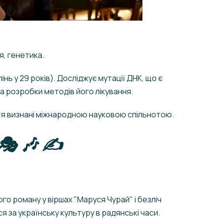
, генетика.
нь у 29 років). Досліджує мутації ДНК, що є
а розробки методів його лікування.
ття визнані міжнародною науковою спільнотою.
🎭 🎶 ✍️
го роману у віршах "Маруся Чурай" і безліч
ся за українську культуру в радянські часи.