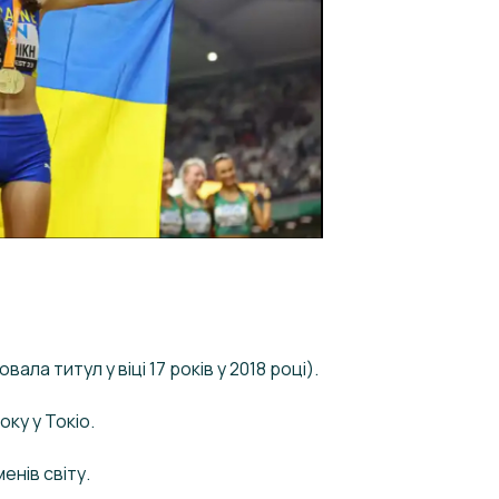
ала титул у віці 17 років у 2018 році).
оку у Токіо.
нів світу.