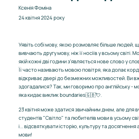
Ксенія Фоміна
24 квітня 2024 року
Уявіть собі мову, якою розмовляє більше людей, 
вивчають другу мову, ніж її носіїв у всьому світі. Мо
якій кожні дві години з'являється нове слово у сло
Її часто називають мовою повітря, яка долає корд
відкриває двері до безмежних можливостей. Ви в
здогадалися? Так, ми говоримо про англійську - м
яка кидає виклик boundaries🇬🇧💘.
23 квітня може здатися звичайним днем, але для вч
студентів "Світло" та любителів мови в усьому сві
і... відсвяткувати історію, культуру та досягнення
мови!