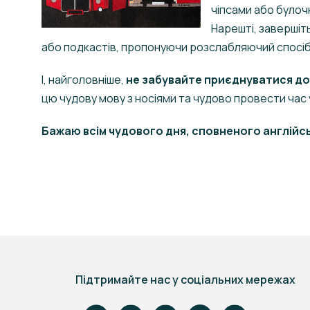
чіпсами або булоч
Нарешті, завершіт
або подкастів, пропонуючи розслабляючий спосіб
І, найголовніше,
не забувайте приєднуватися до у
цю чудову мову з носіями та чудово провести час 
Бажаю всім чудового дня, сповненого англійськ
Підтримайте нас у соціальних мережах