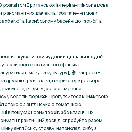
З розквітом Британської імперії англійська мова
 різноманітних діалектів і збагачення мови
 "барбекю" в Карибському басейні до "зомбі" в
 відсвяткувати цей чудовий день сьогодні?
ду класичного англійського фільму з
ануритися в мову та культуру🍿🎬. Запросіть
 на дружню гру в слова, наприклад, кросворд
і ідеально підходять для розширення
су у веселій формі🧩. Прогуляйтеся книжковою
бліотекою з англійською тематикою,
ці в пошуках нових творів або класичних
тримати практичний досвід, спробуйте разом
ційну англійську страву, наприклад, рибу з