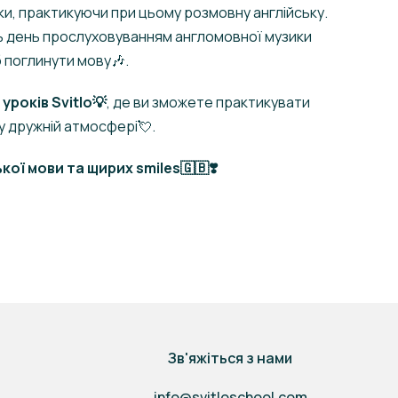
ки, практикуючи при цьому розмовну англійську.
ь день прослуховуванням англомовної музики
 поглинути мову🎶.
років Svitlo💡
, де ви зможете практикувати
у дружній атмосфері💘.
ої мови та щирих smiles🇬🇧❣️
Зв'яжіться з нами
info@svitloschool.com