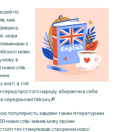
людей по
ів, має
одившись
ії, мова
 племенами з
ійської мови.
 мову, в
 нових слів,
ення
 знаті, в той
и серед простого народу, вбираючи в себе
 в середньоанглійську🔎.
вою популярність завдяки таким літературним
00 нових слів і змінив мову своїми
 століттях стимулював створення нової