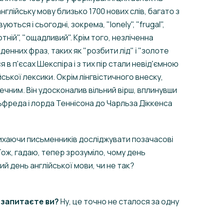
 англійську мову близько 1700 нових слів, багато з
ються і сьогодні, зокрема, "lonely", "frugal",
отній", "ощадливий". Крім того, незліченна
денних фраз, таких як "розбити лід" і "золоте
я в п'єсах Шекспіра і з тих пір стали невід'ємною
ської лексики. Окрім лінгвістичного внеску,
ечним. Він удосконалив вільний вірш, вплинувши
Альфреда і лорда Теннісона до Чарльза Діккенса
дихаючи письменників досліджувати позачасові
Тож, гадаю, тепер зрозуміло, чому день
 день англійської мови, чи не так?
 запитаєте ви?
Ну, це точно не сталося за одну