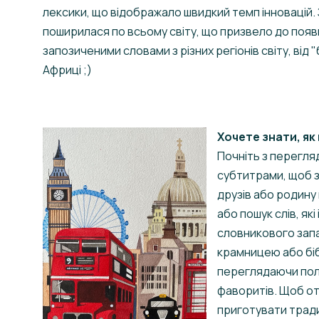
лексики, що відображало швидкий темп інновацій. 
поширилася по всьому світу, що призвело до появи
запозиченими словами з різних регіонів світу, від
Африці ;)
Хочете знати, як
Почніть з перегля
субтитрами, щоб з
друзів або родину
або пошук слів, як
словникового запа
крамницею або бі
переглядаючи поли
фаворитів. Щоб о
приготувати тради