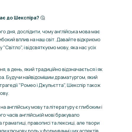
має до Шекспіра?
🤔
о дня, дослідити, чому англійська мова має
глибокий вплив на наш світ. Давайте відкриємо
"Світло", і відсвяткуємо мову, яка нас усіх
я, в день, який традиційно відзначається і як
ра. Будучи найвідомішим драматургом, який
трагедії "Ромео і Джульєтта", Шекспір також
ову.
на англійську мову та літературу є глибоким і
го часів англійській мові бракувало
в граматиці, правописі та лексиці, але твори
али ключову роль у формуванні цих аспектів