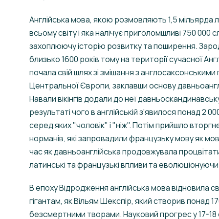
Англійська мова, якою розмовляють 1,5 мільярда 
всьому світу і яка налічує приголомшливі 750 000 сл
захоплюючу історію розвитку та поширення. Зар
близько 1600 років тому на території сучасної Англ
почала свій шлях зі змішання з англосаксонськими
Центральної Європи, заклавши основу давньоангл
Навали вікінгів додали до неї давньоскандинавську
результаті чого в англійській з'явилося понад 2 000
серед яких "чоловік" і "ніж". Потім прийшло вторгн
норманів, які запровадили французьку мову як мову
час як давньоанглійська продовжувала процвітат
латинські та французькі впливи та еволюціонуючи
В епоху Відродження англійська мова відновила с
гігантам, як Вільям Шекспір, який створив понад 17
безсмертними творами. Науковий прогрес у 17-18