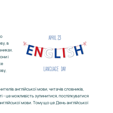
що
ву, в
вниках.
они і
же
ову,
ителів англійської мови, читачів словників,
ті - це можливість зупинитися, поспілкуватися
 англійської мови. Тому що це День англійської