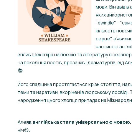
мови. Він ввів в
яких використову
"dwindle" - "сам
кількість повсяк
серце", з'явилис
частиною англій
вплив Шекспіра на поезію та літературу є незапер
на покоління поетів, прозаїків і драматургів, від 
📚.
Його спадщина простягається крізь століття, на
теми та наративи, вкорінені в людському досвіді. 
народження цього хлопця припадає на Міжнародний
Але
як англійська стала універсальною мовою,
ніч😉.