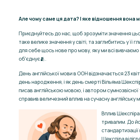
Але чому саме ця дата? І яке відношення вона 
Приєднуйтесь до нас, щоб зрозуміти значення цьог
таке велике значення у світі, та заглибитись у її 
для себе щось нове про мову, яку ми всі вивчаємо у 
об'єднує🫂.
День англійської мови в ООН відзначається 23 квітн
день народження, і як день смерті Вільяма Шекспі
писав англійською мовою, і автором сумнозвісної 
справив величезний вплив на сучасну англійську м
Вплив Шекспіра 
тривалим. До йо
стандартизації 
Шекспіра відігр