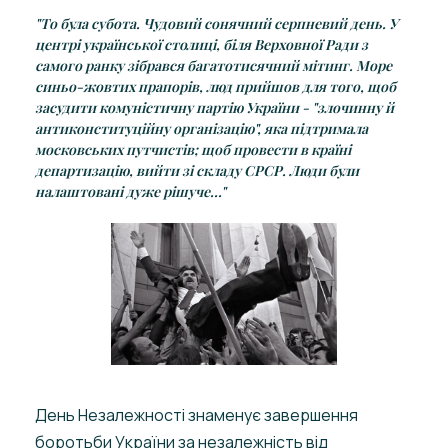
"То була субота. Чудовий сонячний серпневий день. У
центрі української столиці, біля Верховної Ради з
самого ранку зібрався багатотисячний мітинг. Море
синьо-жовтих прапорів, люд прийшов для того, щоб
засудити комуністичну партію України - "злочинну й
антиконституційну організацію", яка підтримала
московських путчистів; щоб провести в країні
департизацію, вийти зі складу СРСР. Люди були
налаштовані дуже рішуче..."
День Незалежності знаменує завершення
боротьби України за незалежність від