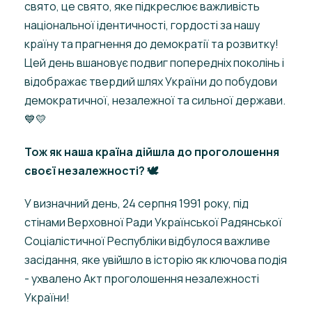
свято, це свято, яке підкреслює важливість
національної ідентичності, гордості за нашу
країну та прагнення до демократії та розвитку!
Цей день вшановує подвиг попередніх поколінь і
відображає твердий шлях України до побудови
демократичної, незалежної та сильної держави.
💙💛
Тож як наша країна дійшла до проголошення
своєї незалежності? 🕊️
У визначний день, 24 серпня 1991 року, під
стінами Верховної Ради Української Радянської
Соціалістичної Республіки відбулося важливе
засідання, яке увійшло в історію як ключова подія
- ухвалено Акт проголошення незалежності
України!