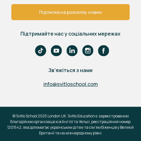
Підписка на розсилку новин
Підтримайте нас у соціальних мережах
Зв'яжіться з нами
info@svitloschool.com
© Svitlo School 2025 London UK. Svitlo Education є зареєстрованою
благодійною організацією в Англії та Уельсі, реєстраційний номер
1201542, яка допомагає українським дітям та сім'ям біженців у Великій
Британії та на міжнародному рівні.