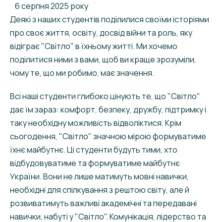
6 серпня 2025 року
Деякі з наших студентів поділилися своїми історіями
про своє життя, освіту, досвід війни та роль, яку
відіграє "Світло" в їхньому житті. Ми хочемо
поділитися ними з вами, щоб ви краще зрозуміли,
чому те, що ми робимо, має значення.
Всі наші студенти глибоко цінують те, що "Світло"
дає їм зараз: комфорт, безпеку, дружбу, підтримку і
таку необхідну можливість відволіктися. Крім
сьогодення, "Світло" значною мірою формуватиме
їхнє майбутнє. Ці студенти будуть тими, хто
відбудовуватиме та формуватиме майбутнє
України. Вони не лише матимуть мовні навички,
необхідні для спілкування з рештою світу, але й
розвиватимуть важливі академічні та передавані
навички, набуті у "Світло". Комунікація, лідерство та