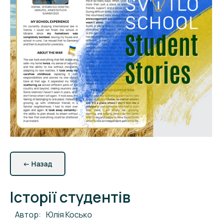
←
Назад
Історії студентів
Автор:
Юлія Косько